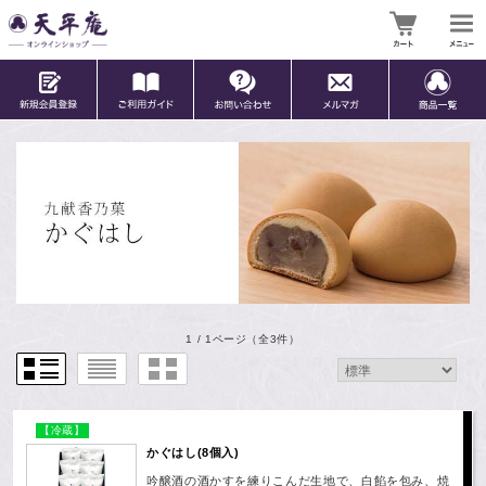
1 / 1ページ
（全3件）
【冷蔵】
かぐはし(8個入)
吟醸酒の酒かすを練りこんだ生地で、白餡を包み、焼