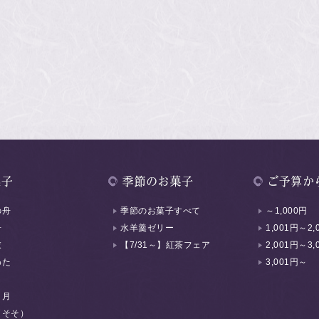
の舟
季節のお菓子すべて
～1,000円
舟
水羊羹ゼリー
1,001円～2,
衣
【7/31～】紅茶フェア
2,001円～3,
わた
3,001円～
く月
（そそ）