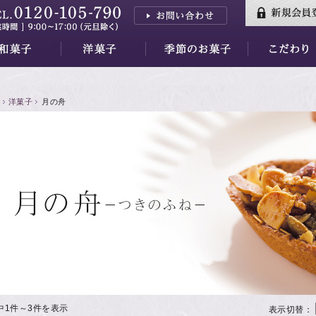
三山
はし
香川
三昧
羊羹
小夜の舟
月の舟
繭の衣
きぬわた
百重
天ゆく月
蘇蘇（そそ）
紅花墨クッキー
秋篠の森
餅ぱい
金銀パイ
天平らすく
天平の酪プレミアム
季節のお菓子すべて
水羊羹ゼリー
【7/31～】紅茶フェア
素材
万葉集
品質・安全性
洋菓子
月の舟
中1件～3件を表示
表示切替：