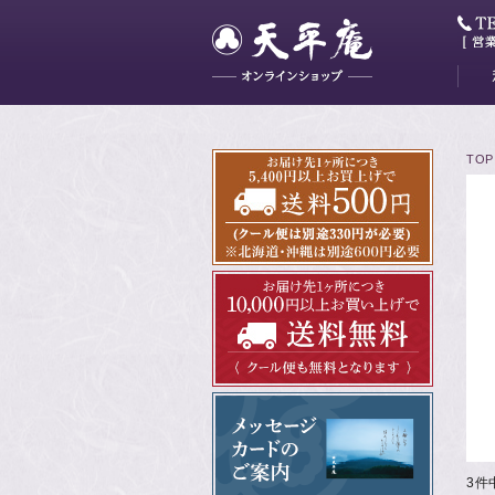
大和
藤花
山吹
かぐ
明日
最中
ミニ
TOP
3件