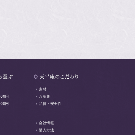
素材
000円
万葉集
000円
品質・安全性
会社情報
購入方法