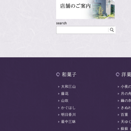
大和三山
小夜
藤花
月の
山吹
繭の
かぐはし
きぬ
明日香川
百重
最中三昧
天ゆ
蘇蘇