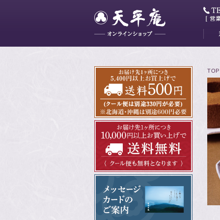
大和
藤花
山吹
かぐ
明日
最中
ミニ
TOP