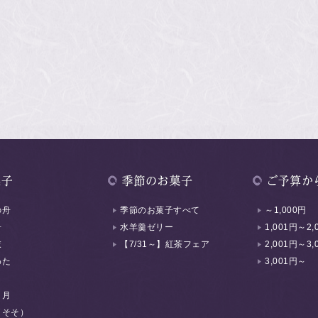
の舟
季節のお菓子すべて
～1,000円
舟
水羊羹ゼリー
1,001円～2,
衣
【7/31～】紅茶フェア
2,001円～3,
わた
3,001円～
く月
（そそ）