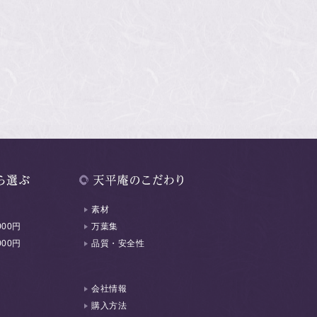
素材
000円
万葉集
000円
品質・安全性
会社情報
購入方法