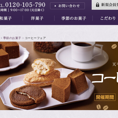
三山
はし
香川
三昧
羊羹
小夜の舟
月の舟
繭の衣
きぬわた
百重
天ゆく月
蘇蘇（そそ）
紅花墨クッキー
秋篠の森
餅ぱい
金銀パイ
天平らすく
天平の酪プレミアム
季節のお菓子すべて
水羊羹ゼリー
【7/31～】紅茶フェア
素材
万葉集
品質・安全性
季節のお菓子
コーヒーフェア