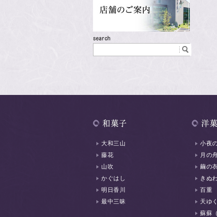
大和三山
小夜
藤花
月の
山吹
繭の
かぐはし
きぬ
明日香川
百重
最中三昧
天ゆ
蘇蘇