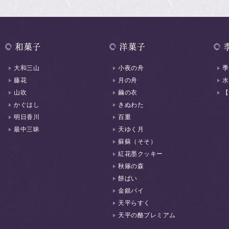
大和三山
小夜の舟
季
藤花
月の舟
水
山吹
繭の衣
【
かぐはし
きぬわた
明日香川
百重
最中三昧
天ゆく月
蘇蘇（そそ）
紅花墨クッキー
秋篠の森
餅ぱい
金銀パイ
天平らすく
天平の酪プレミアム