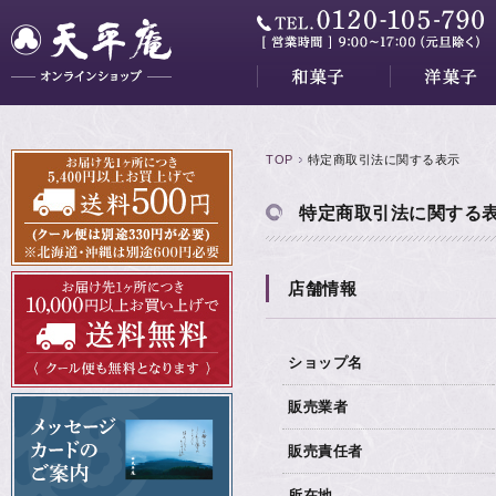
大和三山
藤花
山吹
かぐはし
明日香川
最中三昧
ミニ羊羹
小夜の舟
月の舟
繭の衣
きぬわた
百重
天ゆく月
蘇蘇（そそ）
紅花墨クッキー
秋篠の森
餅ぱい
金銀パイ
天平らすく
天平の酪プレミ
TOP
特定商取引法に関する表示
特定商取引法に関する
店舗情報
ショップ名
販売業者
販売責任者
所在地