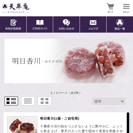
1 / 1ページ
（全4件）
明日香川(1個・ご自宅用)
十勝産小豆の粒をつぶさないように艶やかに、ふっく
ら炊き上げ、寒天の入った蜜で固めて表面を乾燥させ