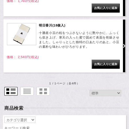
価格： 1,760円(税込)
明日香川(18個入)
十勝産小豆の粒をつぶさないように艶やかに、ふっく
ら炊き上げ、寒天の入った蜜で固めて表面を乾燥させ
ました。しゃりっとした独特の口あたりのあと、小豆
の素朴な味わいがひろがります。
価格： 2,540円(税込)
1 / 1ページ
（全4件）
商品検索
キーワード検索