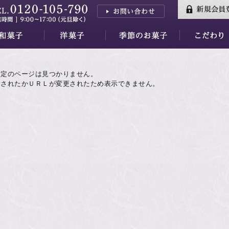
三山
はし
香川
三昧
羊羹
小夜の舟
月の舟
繭の衣
きぬわた
百重
天ゆく月
蘇蘇（そそ）
紅花墨クッキー
秋篠の森
餅ぱい
金銀パイ
天平らすく
天平の酪プレミアム
季節のお菓子すべて
水羊羹ゼリー
【7/31～】紅茶フェア
素材
万葉集
品質・安全性
指定のページは見つかりません。
除されたかＵＲＬが変更されたため表示できません。