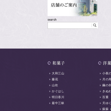
大和三山
小夜
藤花
月の
山吹
繭の
かぐはし
きぬ
明日香川
百重
最中三昧
天ゆ
蘇蘇