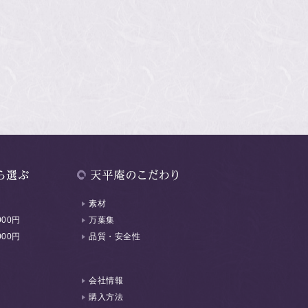
素材
000円
万葉集
000円
品質・安全性
会社情報
購入方法