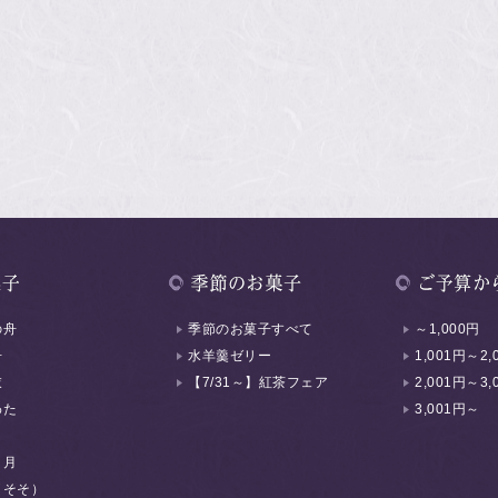
の舟
季節のお菓子すべて
～1,000円
舟
水羊羹ゼリー
1,001円～2,
衣
【7/31～】紅茶フェア
2,001円～3,
わた
3,001円～
く月
（そそ）