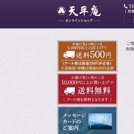
大和
藤花
山吹
かぐ
明日
最中
ミニ
ご
削