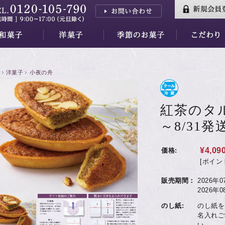
三山
はし
香川
三昧
羊羹
小夜の舟
月の舟
繭の衣
きぬわた
百重
天ゆく月
蘇蘇（そそ）
紅花墨クッキー
秋篠の森
餅ぱい
金銀パイ
天平らすく
天平の酪プレミアム
季節のお菓子すべて
水羊羹ゼリー
【7/31～】紅茶フェア
素材
万葉集
品質・安全性
洋菓子
小夜の舟
紅茶のタルト
～8/31
¥4,09
価格:
[ポイン
販売期間：
2026年
2026年
のし紙:
のし紙を
名入れご
い。