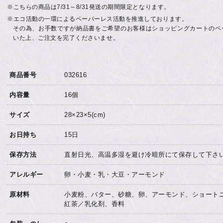
※こちらの商品は7/31～8/31発送の期間限定となります。
※エコ活動の一環によるペーパーレス活動を推進しております。
その為、お手数ですが納品書をご希望のお客様はショッピングカートのペ
いた上、ご注文を完了くださいませ。
商品番号
032616
内容量
16個
サイズ
28×23×5(cm)
お日持ち
15日
保存方法
直射日光、高温多湿を避け冷暗所にて保存して下さ
アレルギー
卵・小麦・乳・大豆・アーモンド
原材料
小麦粉、バター、砂糖、卵、アーモンド、ショート
紅茶／乳化剤、香料