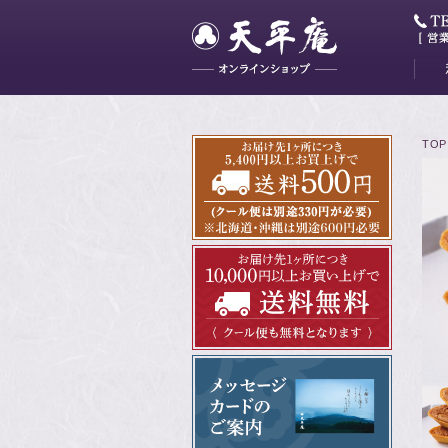
大和
藤花
山吹
かぐ
明日
最中
ミニ
TOP