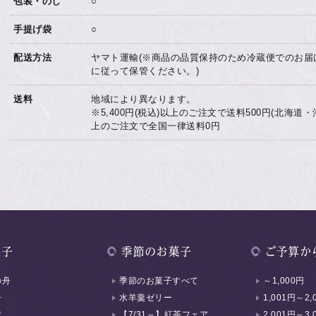
包装・のし
○
手提げ袋
○
配送方法
ヤマト運輸(※商品の品質保持のため冷蔵便でのお届
に従って保管ください。)
送料
地域により異なります。
※5,400円(税込)以上のご注文で送料500円(北海道・沖縄
上のご注文で全国一律送料0円
の舟
季節のお菓子すべて
～1,000円
舟
水羊羹ゼリー
1,001円～2,
衣
【7/31～】紅茶フェア
2,001円～3,