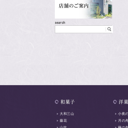
大和三山
小夜
藤花
月の
山吹
繭の