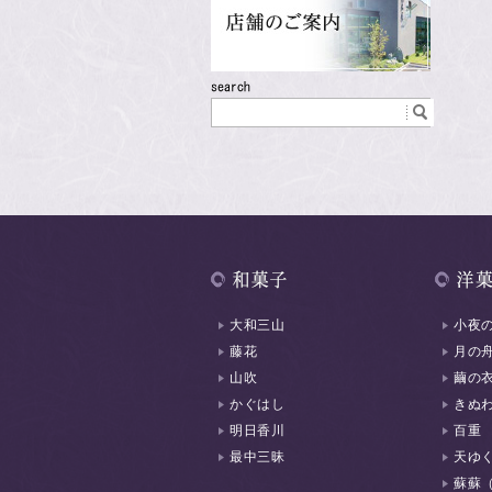
大和三山
小夜
藤花
月の
山吹
繭の
かぐはし
きぬ
明日香川
百重
最中三昧
天ゆ
蘇蘇