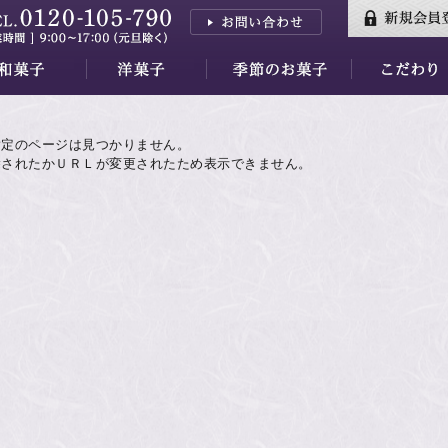
三山
はし
香川
三昧
羊羹
小夜の舟
月の舟
繭の衣
きぬわた
百重
天ゆく月
蘇蘇（そそ）
紅花墨クッキー
秋篠の森
餅ぱい
金銀パイ
天平らすく
天平の酪プレミアム
季節のお菓子すべて
水羊羹ゼリー
【7/31～】紅茶フェア
素材
万葉集
品質・安全性
指定のページは見つかりません。
除されたかＵＲＬが変更されたため表示できません。