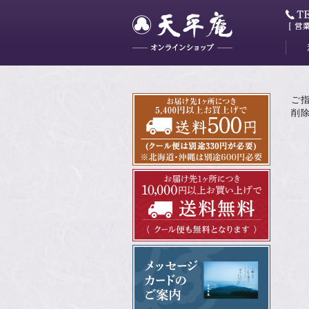
大和
藤花
山吹
かぐ
明日
最中
ミニ
ご
削