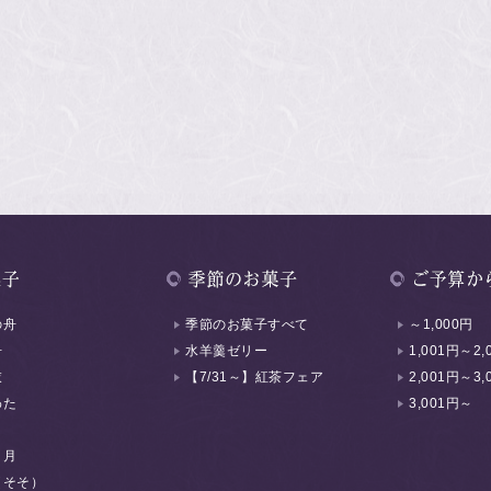
の舟
季節のお菓子すべて
～1,000円
舟
水羊羹ゼリー
1,001円～2,
衣
【7/31～】紅茶フェア
2,001円～3,
わた
3,001円～
く月
（そそ）