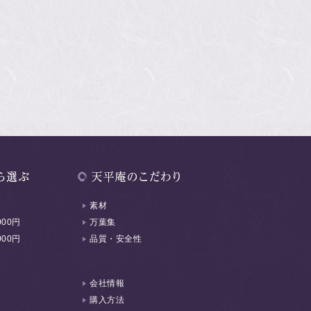
素材
000円
万葉集
000円
品質・安全性
会社情報
購入方法