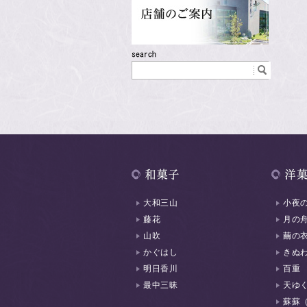
大和三山
小夜
藤花
月の
山吹
繭の
かぐはし
きぬ
明日香川
百重
最中三昧
天ゆ
蘇蘇