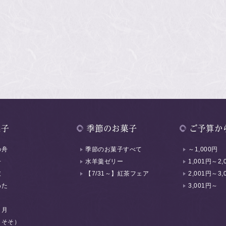
の舟
季節のお菓子すべて
～1,000円
舟
水羊羹ゼリー
1,001円～2,
衣
【7/31～】紅茶フェア
2,001円～3,
わた
3,001円～
く月
（そそ）