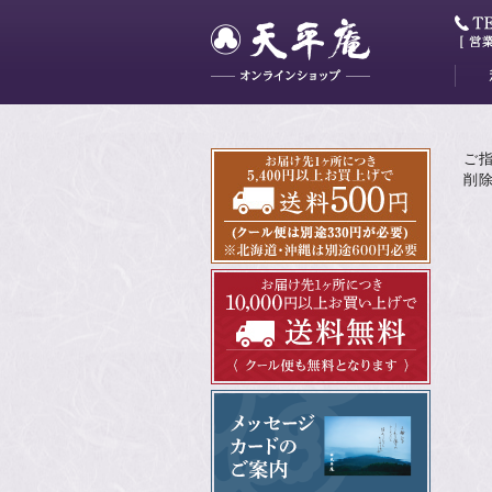
大和
藤花
山吹
かぐ
明日
最中
ミニ
ご
削