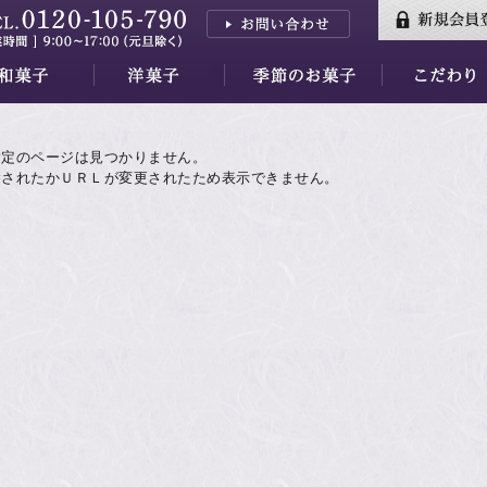
三山
はし
香川
三昧
羊羹
小夜の舟
月の舟
繭の衣
きぬわた
百重
天ゆく月
蘇蘇（そそ）
紅花墨クッキー
秋篠の森
餅ぱい
金銀パイ
天平らすく
天平の酪プレミアム
季節のお菓子すべて
水羊羹ゼリー
【7/31～】紅茶フェア
素材
万葉集
品質・安全性
指定のページは見つかりません。
除されたかＵＲＬが変更されたため表示できません。