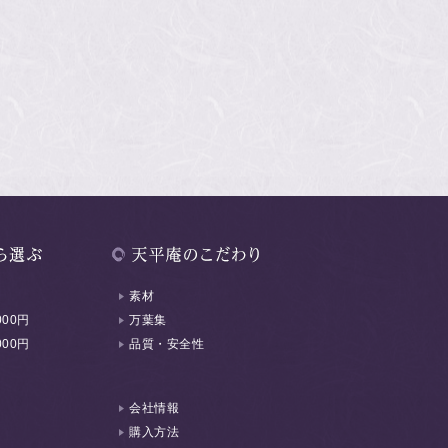
素材
000円
万葉集
000円
品質・安全性
会社情報
購入方法