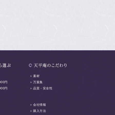
素材
000円
万葉集
000円
品質・安全性
会社情報
購入方法