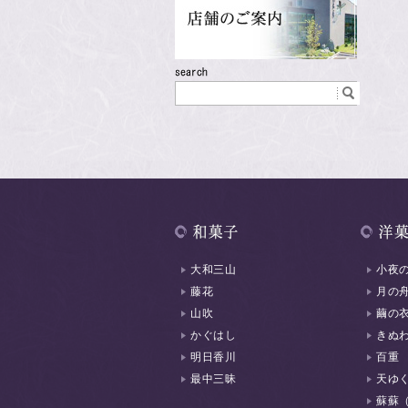
大和三山
小夜
藤花
月の
山吹
繭の
かぐはし
きぬ
明日香川
百重
最中三昧
天ゆ
蘇蘇