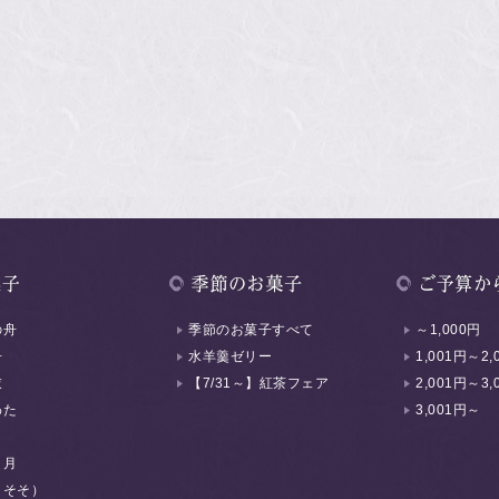
の舟
季節のお菓子すべて
～1,000円
舟
水羊羹ゼリー
1,001円～2,
衣
【7/31～】紅茶フェア
2,001円～3,
わた
3,001円～
く月
（そそ）