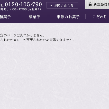
三山
はし
香川
三昧
羊羹
小夜の舟
月の舟
繭の衣
きぬわた
百重
天ゆく月
蘇蘇（そそ）
紅花墨クッキー
秋篠の森
餅ぱい
金銀パイ
天平らすく
天平の酪プレミアム
季節のお菓子すべて
水羊羹ゼリー
【7/31～】紅茶フェア
素材
万葉集
品質・安全性
指定のページは見つかりません。
除されたかＵＲＬが変更されたため表示できません。