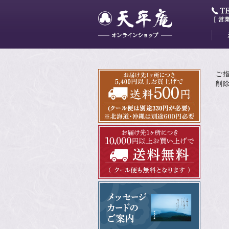
大和
藤花
山吹
かぐ
明日
最中
ミニ
ご
削