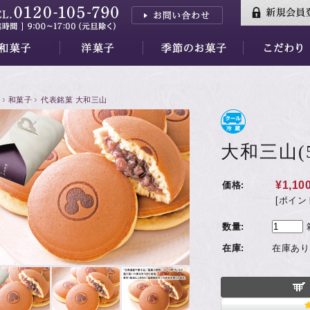
三山
はし
香川
三昧
羊羹
小夜の舟
月の舟
繭の衣
きぬわた
百重
天ゆく月
蘇蘇（そそ）
紅花墨クッキー
秋篠の森
餅ぱい
金銀パイ
天平らすく
天平の酪プレミアム
季節のお菓子すべて
水羊羹ゼリー
【7/31～】紅茶フェア
素材
万葉集
品質・安全性
和菓子
代表銘菓 大和三山
大和三山(
¥1,10
価格:
[ポイン
数量:
在庫:
在庫あり