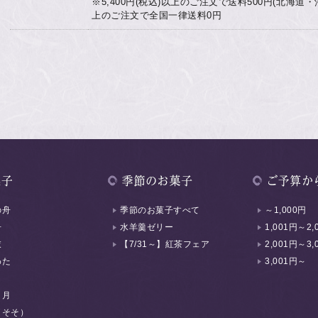
※5,400円(税込)以上のご注文で送料500円(北海道・沖縄
上のご注文で全国一律送料0円
の舟
季節のお菓子すべて
～1,000円
舟
水羊羹ゼリー
1,001円～2,
衣
【7/31～】紅茶フェア
2,001円～3,
わた
3,001円～
く月
（そそ）