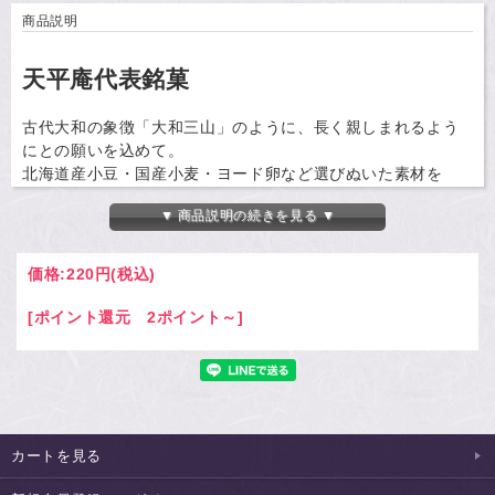
商品説明
天平庵代表銘菓
古代大和の象徴「大和三山」のように、長く親しまれるよう
にとの願いを込めて。
北海道産小豆・国産小麦・ヨード卵など選びぬいた素材を
100％使用。素材はもとより、製法、そして鮮度にもこだわり
▼ 商品説明の続きを見る ▼
を尽くしました。
毎朝早朝より焼き上げた大和三山だけを販売いたします。
できたてのふわふわした食感と、上品な甘みをぜひお楽しみ
価格:
220円
(税込)
ください。
※エコ活動の一環によるペーパーレス活動を推進しております。
[ポイント還元 2ポイント～]
その為、お手数ですが納品書をご希望のお客様はショッピングカー
トのページで「納品書 必要」をお選びいただいた上、ご注文を完了
くださいませ。
商品番号
018001
カートを見る
内容量