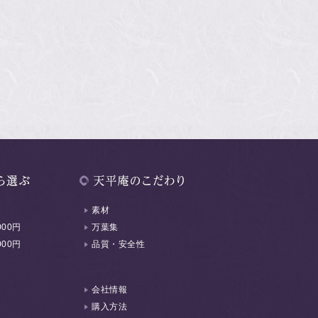
素材
000円
万葉集
000円
品質・安全性
会社情報
購入方法