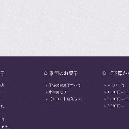
の舟
季節のお菓子すべて
～1,000円
舟
水羊羹ゼリー
1,001円～2,
衣
【7/31～】紅茶フェア
2,001円～3,
わた
3,001円～
く月
（そそ）