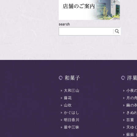
大和三山
小夜
藤花
月の
山吹
繭の
かぐはし
きぬ
明日香川
百重
最中三昧
天ゆ
蘇蘇