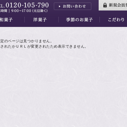
三山
はし
香川
三昧
羊羹
小夜の舟
月の舟
繭の衣
きぬわた
百重
天ゆく月
蘇蘇（そそ）
紅花墨クッキー
秋篠の森
餅ぱい
金銀パイ
天平らすく
天平の酪プレミアム
季節のお菓子すべて
水羊羹ゼリー
【7/31～】紅茶フェア
素材
万葉集
品質・安全性
指定のページは見つかりません。
除されたかＵＲＬが変更されたため表示できません。