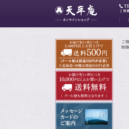
大和
藤花
山吹
かぐ
明日
最中
ミニ
ご
削