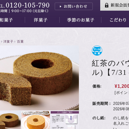
三山
はし
香川
三昧
羊羹
小夜の舟
月の舟
繭の衣
きぬわた
百重
天ゆく月
蘇蘇（そそ）
紅花墨クッキー
秋篠の森
餅ぱい
金銀パイ
天平らすく
天平の酪プレミアム
季節のお菓子すべて
水羊羹ゼリー
【7/31～】紅茶フェア
素材
万葉集
品質・安全性
洋菓子
百重
紅茶のバ
ル)【7/3
¥1,20
価格:
[ポイン
販売期間：
2026年
2026年
のし紙:
のし紙を
名入れご
い。