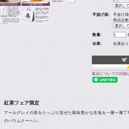
手提げ袋:
手提げ袋
商品点数
数量:
在庫:
在庫あり
返品についての詳細
紅茶フェア限定
アールグレイの茶をたっぷり混ぜた風味豊かな生地を一層一層丁
のバウムクーヘン。