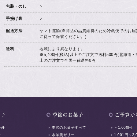
包装・のし
○
手提げ袋
○
配送方法
ヤマト運輸(※商品の品質維持のため冷蔵便でのお届
に従って保管ください。)
送料
地域により異なります。
※5,400円(税込)以上のご注文で送料500円(北海道・沖縄
上のご注文で全国一律送料0円
の舟
季節のお菓子すべて
～1,000円
舟
水羊羹ゼリー
1,001円～2,