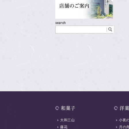
大和三山
小夜
藤花
月の