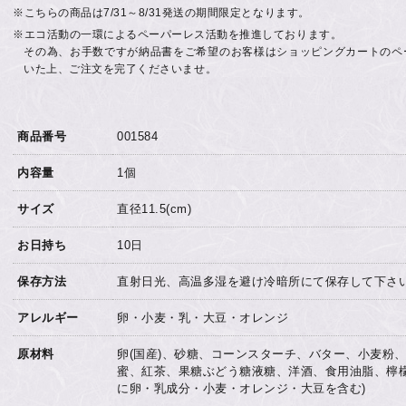
※こちらの商品は7/31～8/31発送の期間限定となります。
※エコ活動の一環によるペーパーレス活動を推進しております。
その為、お手数ですが納品書をご希望のお客様はショッピングカートのペ
いた上、ご注文を完了くださいませ。
商品番号
001584
内容量
1個
サイズ
直径11.5(cm)
お日持ち
10日
保存方法
直射日光、高温多湿を避け冷暗所にて保存して下さ
アレルギー
卵・小麦・乳・大豆・オレンジ
原材料
卵(国産)、砂糖、コーンスターチ、バター、小麦粉
蜜、紅茶、果糖ぶどう糖液糖、洋酒、食用油脂、檸檬
に卵・乳成分・小麦・オレンジ・大豆を含む)