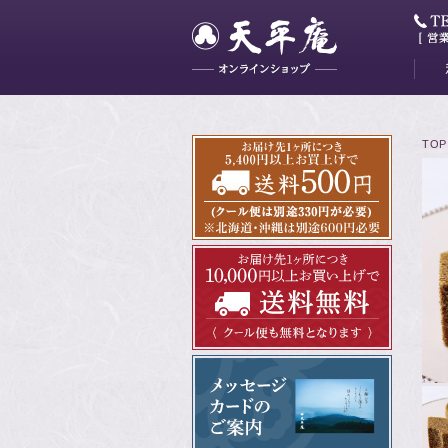
大和
藤花
山吹
かぐ
明日
最中
ミニ
TOP